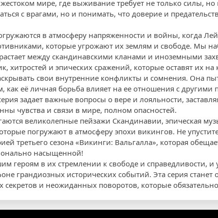
 жестоком мире, где выживание требует не только силы, но 
ться с врагами, но и понимать, что доверие и предательст
погружаются в атмосферу напряженности и войны, когда Лей
отивниками, которые угрожают их землям и свободе. Мы н
растает между скандинавскими кланами и иноземными зах
ик, хитростей и эпических сражений, которые оставят их на
скрывать свои внутренние конфликты и сомнения. Она пыт
м, как её личная борьба влияет на ее отношения с другими
серия задает важные вопросы о вере и лояльности, заставля
нны чувства и связи в мире, полном опасностей.
гаются великолепные пейзажи Скандинавии, эпическая му
оторые погружают в атмосферу эпохи викингов. Не упустит
ией третьего сезона «Викинги: Вальгалла», которая обещае
ионально насыщенной!
им героям в их стремлении к свободе и справедливости, и 
фоне грандиозных исторических событий. Эта серия станет 
 секретов и неожиданных поворотов, которые обязательно