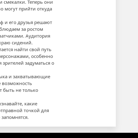
и смекалки. Теперь они
во могут прийти откуда
ф и его друзья решают
аблюдаем за ростом
ватчиками. Аудитория
 краю сидений.
ается найти свой путь
 персонажами, особенно
я зрителей задуматься о
зыка и захватывающие
е возможность
т быть не только
узнавайте, какие
отправной точкой для
 запомнятся.