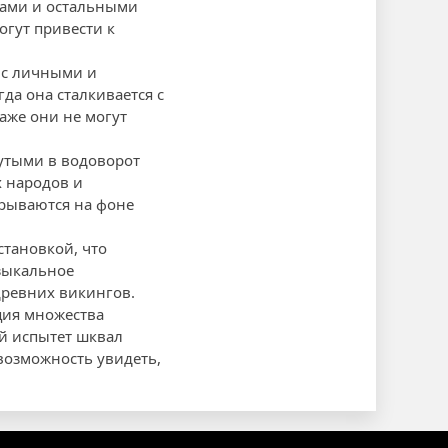
гами и остальными
огут привести к
я с личными и
да она сталкивается с
аже они не могут
нутыми в водоворот
х народов и
крываются на фоне
тановкой, что
узыкальное
древних викингов.
ция множества
й испытет шквал
возможность увидеть,