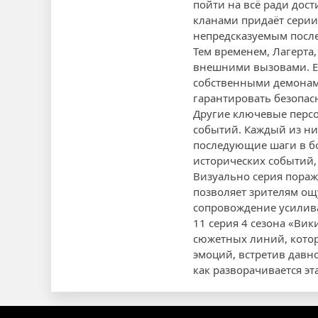
пойти на всё ради дос
кланами придаёт серии
непредсказуемым посл
Тем временем, Лагерта,
внешними вызовами. Её
собственными демонами
гарантировать безопасн
Другие ключевые персо
событий. Каждый из ни
последующие шаги в бо
исторических событий,
Визуально серия пора
позволяет зрителям ощ
сопровождение усилива
11 серия 4 сезона «Вик
сюжетных линий, кото
эмоций, встретив давн
как разворачивается эт