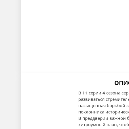
ОПИС
В 11 серии 4 сезона се
развиваться стремител
насыщенная борьбой з
поклонника историчес
В преддверии важной б
хитроумный план, чтоб