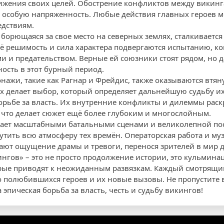
тижения своих целей. Обострение конфликтов между викин
 особую напряженность. Любые действия главных героев м
едствиям.
 борющаяся за свое место на северных землях, сталкиваетс
 решимость и сила характера подвергаются испытанию, ког
 и предательством. Верные ей союзники стоят рядом, но д
ость в этот бурный период.
нажи, такие как Рагнар и Фрейдис, также оказываются втя
х делает выбор, который определяет дальнейшую судьбу и
рьбе за власть. Их внутренние конфликты и дилеммы рас
 что делает сюжет ещё более глубоким и многослойным.
жает масштабными батальными сценами и великолепной пос
утить всю атмосферу тех времён. Операторская работа и м
ют ощущение драмы и тревоги, перенося зрителей в мир 
ингов» – это не просто продолжение истории, это кульмина
рые приводят к неожиданным развязкам. Каждый смотрящи
о полюбившихся героев и их новые вызовы. Не пропустите 
а эпическая борьба за власть, честь и судьбу викингов!