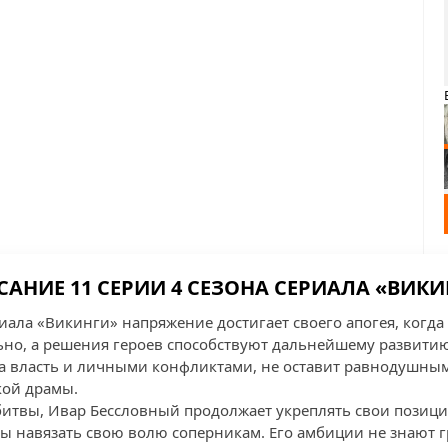
АНИЕ 11 СЕРИИ 4 СЕЗОНА СЕРИАЛА «ВИК
риала «Викинги» напряжение достигает своего апогея, когд
ьно, а решения героев способствуют дальнейшему развитию 
а власть и личными конфликтами, не оставит равнодушны
кой драмы.
итвы, Ивар Бессловный продолжает укреплять свои позици
ы навязать свою волю соперникам. Его амбиции не знают г